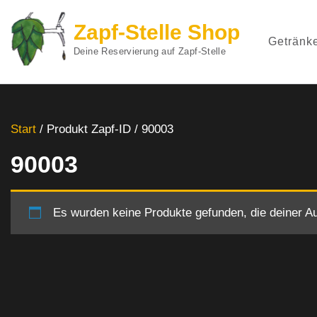
Zapf-Stelle Shop
Getränk
Deine Reservierung auf Zapf-Stelle
Zum
Inhalt
springen
Start
/ Produkt Zapf-ID / 90003
(Enter
90003
drücken)
Es wurden keine Produkte gefunden, die deiner A