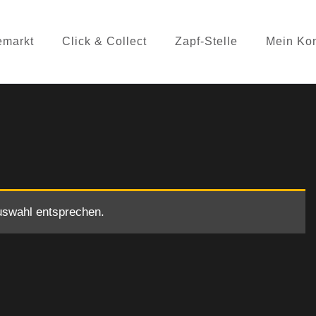
emarkt
Click & Collect
Zapf-Stelle
Mein Ko
uswahl entsprechen.