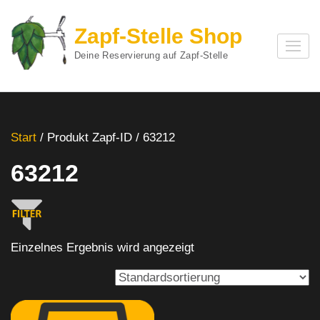
Zum
Inhalt
Zapf-Stelle Shop
springen
Deine Reservierung auf Zapf-Stelle
(Enter
drücken)
Start
/ Produkt Zapf-ID / 63212
63212
Einzelnes Ergebnis wird angezeigt
Fassbier
(1)
Produkt Hersteller