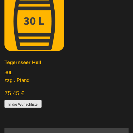
Produkt Hersteller
Produkt Gebinde
10L
(0)
15L
(0)
Tegernseer Hell
20L
(0)
30L
30L
(1)
zzgl. Pfand
50L
(0)
75,45
€
5L
(0)
In die Wunschliste