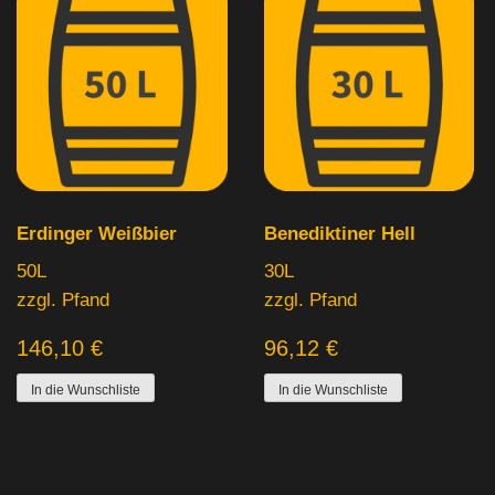
Erdinger Weißbier
Benediktiner Hell
50L
30L
zzgl. Pfand
zzgl. Pfand
146,10
€
96,12
€
In die Wunschliste
In die Wunschliste