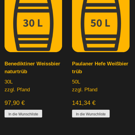
Benediktiner Weissbier
Paulaner Hefe Weißbier
naturtrüb
trüb
30L
50L
zzgl. Pfand
zzgl. Pfand
97,90
€
141,34
€
In die Wunschliste
In die Wunschliste