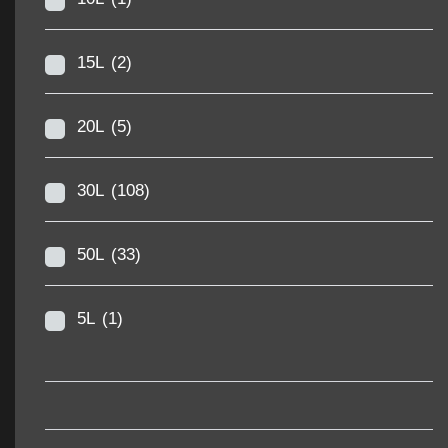
15L
(2)
20L
(5)
30L
(108)
50L
(33)
5L
(1)