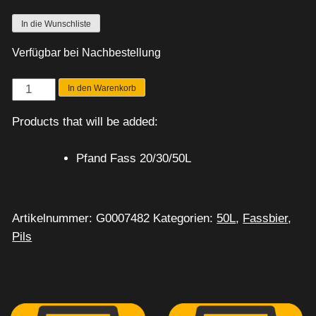
In die Wunschliste
Verfügbar bei Nachbestellung
Sion
In den Warenkorb
Kölsch
Products that will be added:
Menge
Pfand Fass 20/30/50L
Artikelnummer:
G0007482
Kategorien:
50L
,
Fassbier
,
Pils