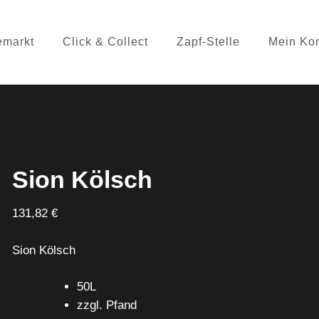
emarkt
Click & Collect
Zapf-Stelle
Mein Ko
Sion Kölsch
131,82
€
Sion Kölsch
50L
zzgl. Pfand