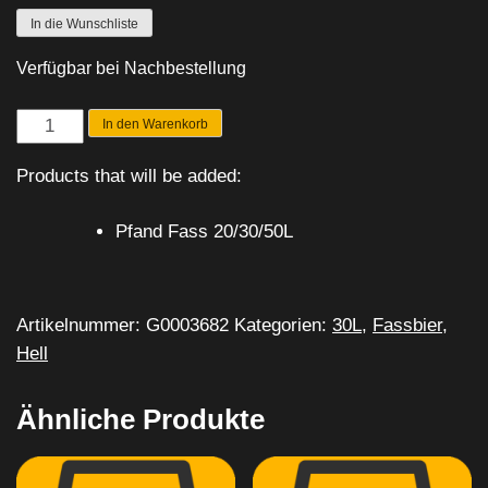
In die Wunschliste
Verfügbar bei Nachbestellung
Krombacher
In den Warenkorb
Hell
Products that will be added:
Menge
Pfand Fass 20/30/50L
Artikelnummer:
G0003682
Kategorien:
30L
,
Fassbier
,
Hell
Ähnliche Produkte