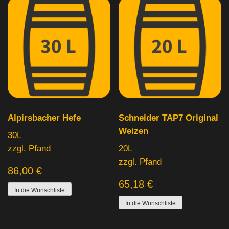
Alpirsbacher Hefe
Schneider TAP7 Original
Weizen
30L
zzgl. Pfand
20L
zzgl. Pfand
86,00
€
65,18
€
In die Wunschliste
In die Wunschliste