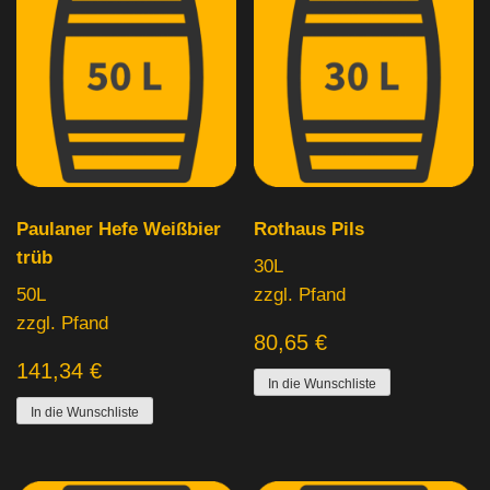
Paulaner Hefe Weißbier
Rothaus Pils
trüb
30L
50L
zzgl. Pfand
zzgl. Pfand
80,65
€
141,34
€
In die Wunschliste
In die Wunschliste