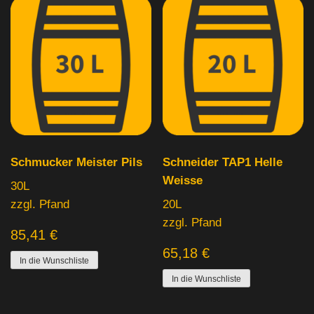
30L
(108)
50L
(33)
5L
(1)
Schmucker Meister Pils
Schneider TAP1 Helle
Weisse
30L
zzgl. Pfand
20L
zzgl. Pfand
85,41
€
65,18
€
In die Wunschliste
In die Wunschliste