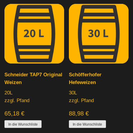
Schneider TAP7 Original
Schöfferhofer
Weizen
Hefeweizen
20L
30L
zzgl. Pfand
zzgl. Pfand
65,18
€
88,98
€
In die Wunschliste
In die Wunschliste