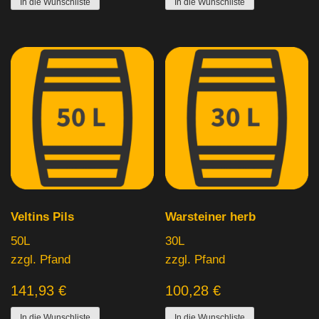
In die Wunschliste
In die Wunschliste
Veltins Pils
Warsteiner herb
50L
30L
zzgl. Pfand
zzgl. Pfand
141,93
€
100,28
€
In die Wunschliste
In die Wunschliste