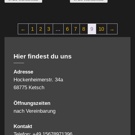
←
1
2
3
…
6
7
8
9
10
→
Hier findest du uns
Adresse
Hockenheimerstr. 34a
68775 Ketsch
Öffnungszeiten
nach Vereinbarung
Kontakt
Telefon: +49 15678971396