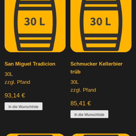
Hell
(26)
Pils
(60)
Radler
(1)
Saisonbier
(1)
Spezial
(29)
Produkt Hersteller
San Miguel Tradicion
Schmucker Kellerbier
Weizen
(28)
Produkt Hersteller
trüb
30L
zzgl. Pfand
30L
zzgl. Pfand
Produkt Gebinde
93,14
€
85,41
€
10L
(1)
In die Wunschliste
In die Wunschliste
15L
(2)
20L
(5)