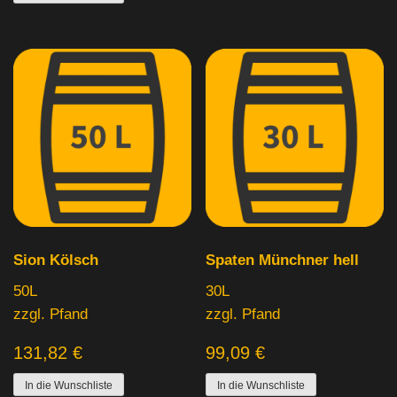
Sion Kölsch
Spaten Münchner hell
50L
30L
zzgl. Pfand
zzgl. Pfand
131,82
€
99,09
€
In die Wunschliste
In die Wunschliste