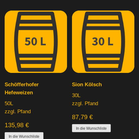
Schöfferhofer
Sion Kölsch
Hefeweizen
30L
50L
zzgl. Pfand
zzgl. Pfand
87,79
€
135,98
€
In die Wunschliste
In die Wunschliste