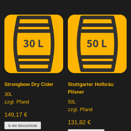
Strongbow Dry Cider
Stuttgarter Hofbräu
Pilsner
30L
zzgl. Pfand
50L
zzgl. Pfand
149,17
€
131,82
€
In die Wunschliste