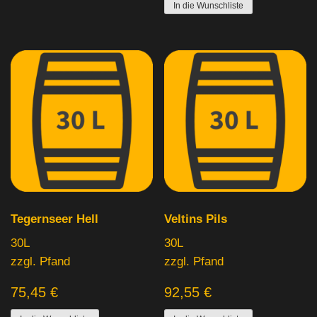
In die Wunschliste
Tegernseer Hell
Veltins Pils
30L
30L
zzgl. Pfand
zzgl. Pfand
75,45
€
92,55
€