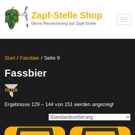
Zum
Inhalt
Zapf-Stelle Shop
springen
Deine Reservierung auf Zapf-Stelle
(Enter
drücken)
Start
/
Fassbier
/ Seite 9
Fassbier
Ergebnisse 129 – 144 von 151 werden angezeigt
Alkoholfrei
(2)
Craft Bier
(3)
Export
(2)